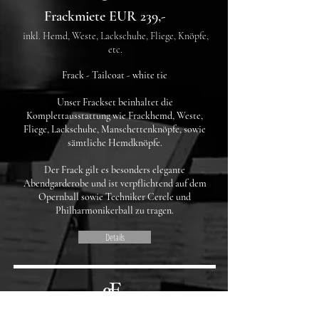
Frackmiete EUR 239,-
inkl. Hemd, Weste, Lackschuhe, Fliege, Knöpfe,
etc.
Frack - Tailcoat - white tie
Unser Frackset beinhaltet die
Komplettausstattung wie Frackhemd, Weste,
Fliege, Lackschuhe, Manschettenknöpfe, sowie
sämtliche Hemdknöpfe.​
Der Frack gilt es besonders elegante
Abendgarderobe und ist verpflichtend auf dem
Opernball sowie Techniker Cercle und
Philharmonikerball zu tragen.
Details
Trachten ab EUR 15,-