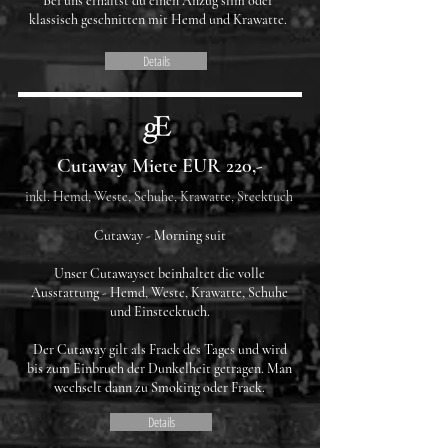
Bei uns erhältst du einen Anzug slim oder
klassisch geschnitten mit Hemd und Krawatte.
Details
Cutaway Miete EUR 220,-
inkl. Hemd, Weste, Schuhe, Krawatte, Stecktuch
Cutaway - Morning suit
Unser Cutawayset beinhaltet die volle
Ausstattung - Hemd, Weste, Krawatte, Schuhe
und Einstecktuch.​
Der Cutaway gilt als Frack des Tages und wird
bis zum Einbruch der Dunkelheit getragen. Man
wechselt dann zu Smoking oder Frack.
Details