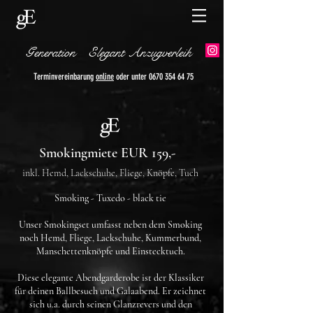
Generation
Elegant Anzugverleih
Terminvereinbarung
online
oder unter
0670 354 64 75
Betriebsurlaub von
1. - 16. August
Smokingmiete EUR 159,-
inkl. Hemd, Lackschuhe, Fliege, Knöpfe, Tuch
Smoking - Tuxedo - black tie
Unser Smokingset umfasst neben dem Smoking
noch Hemd, Fliege, Lackschuhe, Kummerbund,
Manschettenknöpfe und Einstecktuch.​
Diese elegante Abendgarderobe ist der Klassiker
für deinen Ballbesuch und Galaabend. Er zeichnet
sich u.a. durch seinen Glanzrevers und den