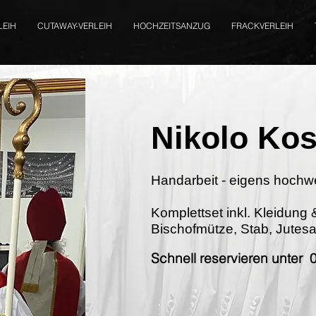
LEIH
CUTAWAY-VERLEIH
HOCHZEITSANZUG
FRACKVERLEIH
Nikolo Ko
Handarbeit - eigens hochwer
Komplettset inkl. Kleidung 
Bischofmütze, Stab, Jutes
Schnell reservieren unter