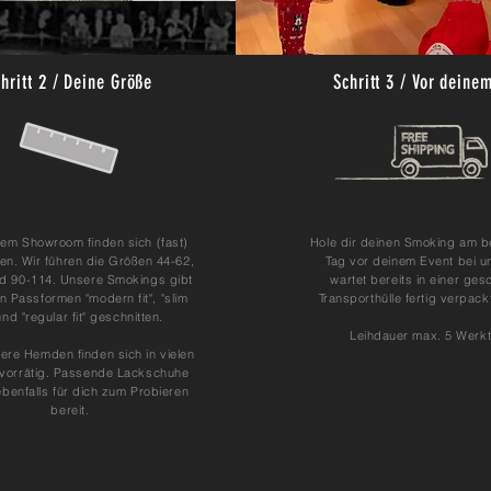
hritt 2 / Deine Größe
Schritt 3 / Vor deine
rem Showroom finden sich (fast)
Hole dir deinen Smoking am b
ßen. Wir führen die Größen 44-62,
Tag vor deinem Event bei u
d 90-114. Unsere Smokings gibt
wartet bereits in einer ges
n Passformen "modern fit", "slim
Transporthülle fertig verpack
 und "regular fit" geschnitten.
Leihdauer max. 5 Werk
ere Hemden finden sich in vielen
vorrätig. Passende Lackschuhe
ebenfalls für dich zum Probieren
bereit.