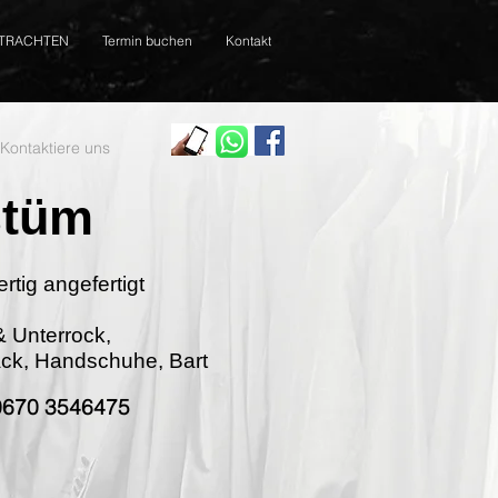
TRACHTEN
Termin buchen
Kontakt
Kontaktiere uns
stüm
tig angefertigt
& Unterrock,
ack, Handschuhe, Bart
 0670 3546475