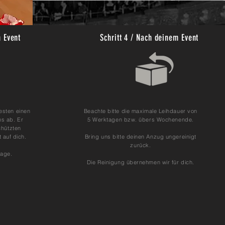
m Event
Schritt 4 / Nach deinem Event
esten einen
Beachte bitte die maximale Leihdauer von
ns ab. Er
5 Werktagen bzw. übers Wochenende.
chützten
t auf dich.
Bring uns bitte deinen Anzug ungereinigt
zurück.
tage.
Die Reinigung übernehmen wir für dich.