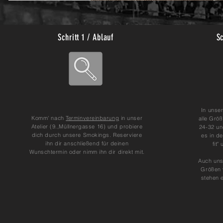
Schritt 1 / Ablauf
Sc
In unse
Komm' nach
Terminvereinbarung
in unser
alle Grö
Atelier (9.,Müllnergasse 16) und probiere
24-32 un
dich durch unsere Smokings. Reserviere
es in de
ihn dir anschließend für deinen
fit"
Wunschtermin oder nimm ihn dir direkt mit.
Auch uns
Größen 
stehen 