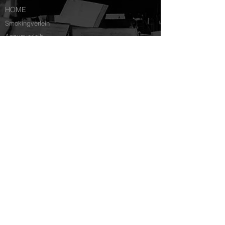
HOME
Smokingverleih
Anzugverleih
Hochzeitsanzug
Frackverleih
Trachtenverleih
Cutaway-Verleih
Impressum
FAQ
Termin buchen
Kontakt
Datenschutz
Generation Elegant | Müllnergasse 16, 1090 Wien, Österreich |
info@generation-elegant.at
| Tel:
+43 670 354 64 75
Nach Terminvereinbarung