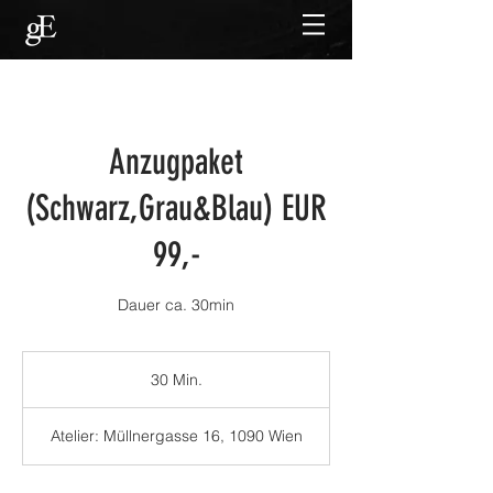
Anzugpaket
(Schwarz,Grau&Blau) EUR
99,-
Dauer ca. 30min
30 Min.
3
0
M
Atelier: Müllnergasse 16, 1090 Wien
i
n
.